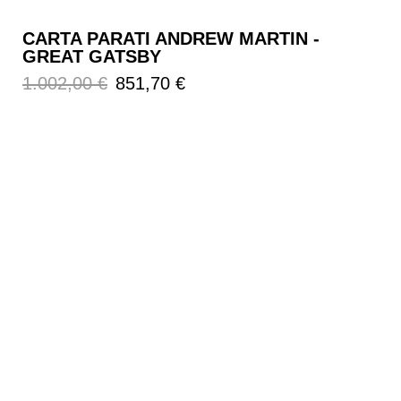
CARTA PARATI ANDREW MARTIN -
GREAT GATSBY
Prezzo
Prezzo
1.002,00 €
851,70 €
regolare