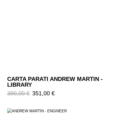
CARTA PARATI ANDREW MARTIN -
LIBRARY
Prezzo
Prezzo
390,00 €
351,00 €
regolare