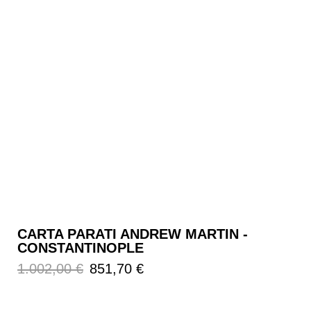
CARTA PARATI ANDREW MARTIN -
CONSTANTINOPLE
Prezzo
Prezzo
1.002,00 €
851,70 €
regolare