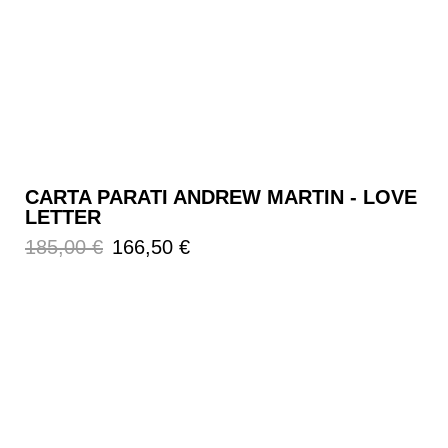
CARTA PARATI ANDREW MARTIN - LOVE
LETTER
Prezzo
Prezzo
185,00 €
166,50 €
regolare