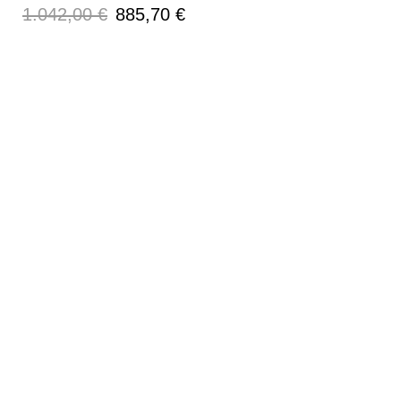
Prezzo
Prezzo
1.042,00 €
885,70 €
regolare