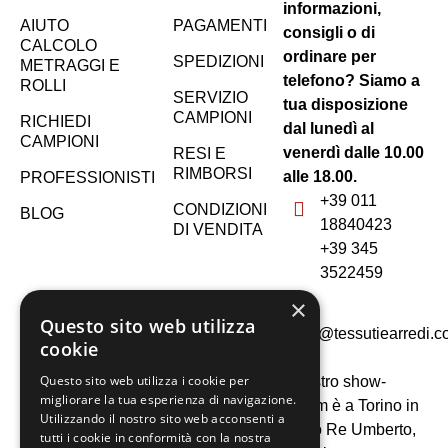
informazioni,
AIUTO
PAGAMENTI
consigli o di
CALCOLO
ordinare per
SPEDIZIONI
METRAGGI E
telefono? Siamo a
ROLLI
SERVIZIO
tua disposizione
CAMPIONI
RICHIEDI
dal lunedì al
CAMPIONI
venerdì dalle 10.00
RESI E
RIMBORSI
alle 18.00.
PROFESSIONISTI
+39 011
CONDIZIONI
BLOG
18840423
DI VENDITA
+39 345
3522459
×
Questo sito web utilizza
shop@tessutiearredi.
cookie
Questo sito web utilizza i cookie per
Il nostro show-
migliorare la tua esperienza di navigazione.
rooom è a Torino in
Utilizzando il nostro sito web acconsenti a
corso Re Umberto,
tutti i cookie in conformità con la nostra