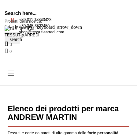
Search here...
+39 011 18840423
Prodotti della ricerca:
+39 345 3522459
keyboard_arrow_down
Tutte le categorie
shop@tessutiearredi.com
search
0
navigazione
☰
Toggle
Elenco dei prodotti per marca
ANDREW MARTIN
Tessuti e carte da parati di alta gamma dalla
forte personalità
.