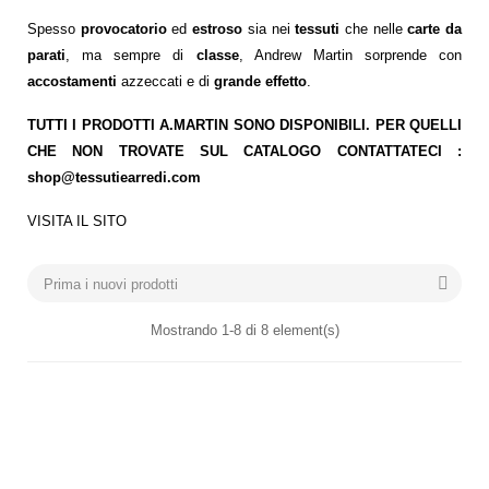
Spesso
provocatorio
ed
estroso
sia nei
tessuti
che nelle
carte da
parati
, ma sempre di
classe
,
Andrew Martin sorprende
con
accostamenti
azzeccati e di
grande effetto
.
TUTTI I PRODOTTI A.MARTIN SONO DISPONIBILI. PER QUELLI
CHE NON TROVATE SUL CATALOGO CONTATTATECI :
shop@tessutiearredi.com
VISITA IL SITO
COLORE

Prima i nuovi prodotti
Mostrando 1-8 di 8 element(s)