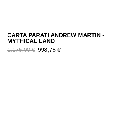
CARTA PARATI ANDREW MARTIN -
MYTHICAL LAND
Prezzo
Prezzo
1.175,00 €
998,75 €
regolare