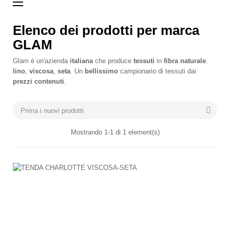
navigazione
☰
Toggle
Elenco dei prodotti per marca
GLAM
Glam è un'azienda
italiana
che produce
tessuti
in
fibra
naturale
:
lino
,
viscosa
,
seta
. Un
bellissimo
campionario di tessuti dai
prezzi
contenuti
.
COLORE

Prima i nuovi prodotti
Mostrando 1-1 di 1 element(s)