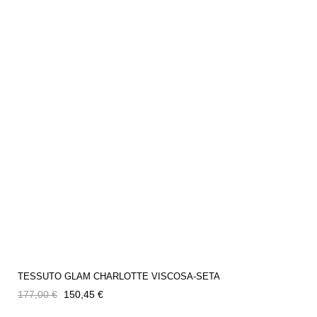
TESSUTO GLAM CHARLOTTE VISCOSA-SETA
Prezzo
Prezzo
177,00 €
150,45 €
regolare