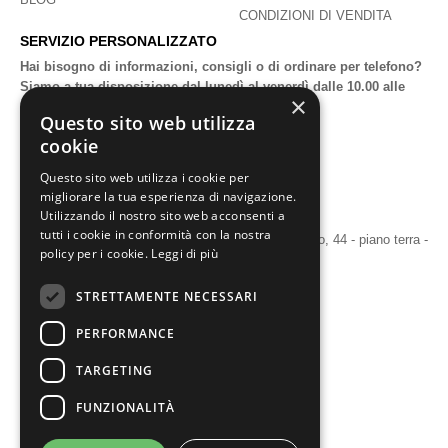
CONDIZIONI DI VENDITA
SERVIZIO PERSONALIZZATO
Hai bisogno di informazioni, consigli o di ordinare per telefono?
Siamo a tua disposizione dal lunedì al venerdì dalle 10.00 alle
×
18.00.
Questo sito web utilizza
+39 011 18840423
cookie
+39 345 3522459
Questo sito web utilizza i cookie per
migliorare la tua esperienza di navigazione.
shop@tessutiearredi.com
Utilizzando il nostro sito web acconsenti a
tutti i cookie in conformità con la nostra
Il nostro show-rooom è a Torino in corso Re Umberto, 44 - piano terra -
policy per i cookie.
Leggi di più
scala destra – chiamateci per un appuntamento.
© 2022 T&A DESIGN
STRETTAMENTE NECESSARI
S.R.L.S. - Tutti i diritti
riservati
PERFORMANCE
Corso Re Umberto 84, 10128
Torino (TO) - P.IVA
TARGETING
12237250019 | Powered by
vg59
FUNZIONALITÀ
COOKIE POLICY