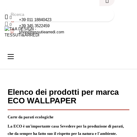
+39 011 18840423
0
+39 345 3522459
shop@tessutiearredi.com
navigazione
☰
Toggle
Elenco dei prodotti per marca
ECO WALLPAPER
Carte da parati ecologiche
La ECO è un'importante casa Sevedere per la produzione di parati,
che da sempre ha fatto suo il rispetto per la natura e l'ambiente.