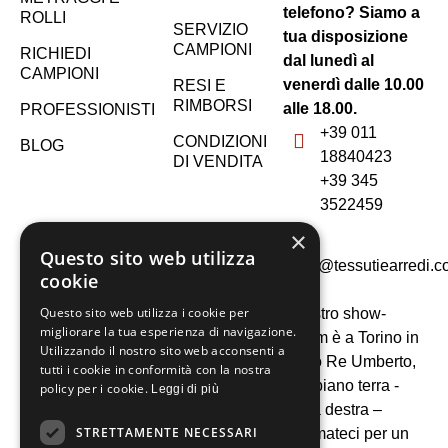
telefono? Siamo a
ROLLI
SERVIZIO
tua disposizione
CAMPIONI
RICHIEDI
dal lunedì al
CAMPIONI
venerdì dalle 10.00
RESI E
RIMBORSI
alle 18.00.
PROFESSIONISTI
+39 011
CONDIZIONI
BLOG
18840423
DI VENDITA
+39 345
3522459
×
Questo sito web utilizza
shop@tessutiearredi.
cookie
Questo sito web utilizza i cookie per
Il nostro show-
migliorare la tua esperienza di navigazione.
rooom è a Torino in
Utilizzando il nostro sito web acconsenti a
corso Re Umberto,
tutti i cookie in conformità con la nostra
44 - piano terra -
policy per i cookie.
Leggi di più
scala destra –
STRETTAMENTE NECESSARI
chiamateci per un