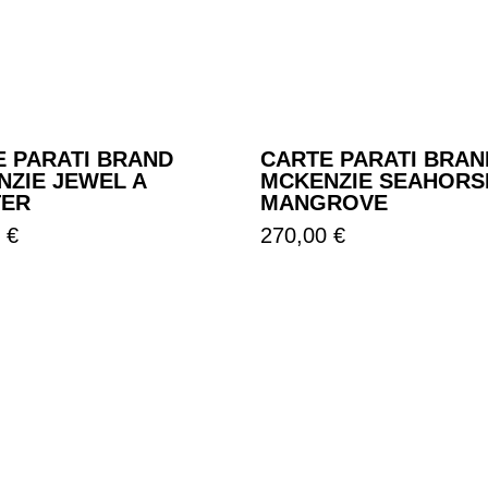
E PARATI BRAND
CARTE PARATI BRAN
ZIE JEWEL A
MCKENZIE SEAHORS
TER
MANGROVE
Prezzo
 €
270,00 €