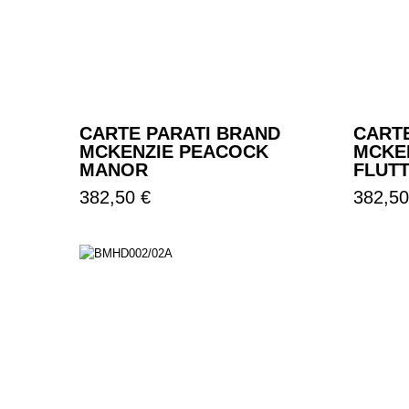
CARTE PARATI BRAND
CART
MCKENZIE PEACOCK
MCKEN
MANOR
FLUT
Prezzo
Prezzo
382,50 €
382,50