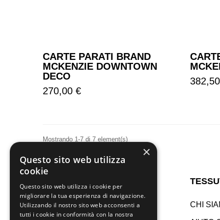
CARTE PARATI BRAND
CART
MCKENZIE DOWNTOWN
MCKEN
DECO
Prezzo
382,50
Prezzo
270,00 €
Mostrando 1-7 di 7 element(s)
×
Questo sito web utilizza
cookie
TESSU
Questo sito web utilizza i cookie per
migliorare la tua esperienza di navigazione.
CHI SI
Utilizzando il nostro sito web acconsenti a
tutti i cookie in conformità con la nostra