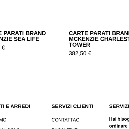
E PARATI BRAND
CARTE PARATI BRAN
ZIE SEA LIFE
MCKENZIE CHARLES
TOWER
 €
Prezzo
382,50 €
TI E ARREDI
SERVIZI CLIENTI
SERVIZ
Hai bisog
AMO
CONTATTACI
ordinare